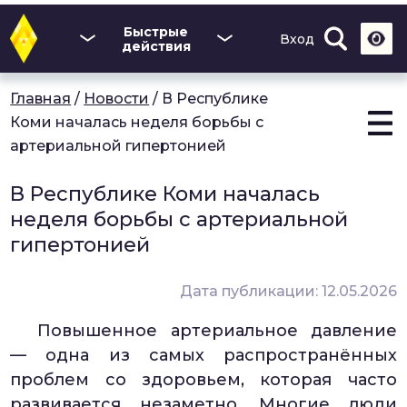
Перейти
к
Быстрые
Вход
основному
действия
содержанию
Главная
/
Новости
/
В Республике
Коми началась неделя борьбы с
артериальной гипертонией
В Республике Коми началась
неделя борьбы с артериальной
гипертонией
Дата публикации: 12.05.2026
Повышенное артериальное давление
— одна из самых распространённых
проблем со здоровьем, которая часто
развивается незаметно. Многие люди