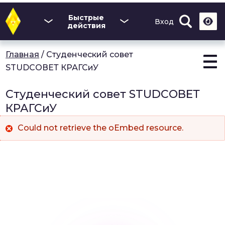
Перейти
к
Быстрые
Вход
основному
действия
содержанию
Главная
/
Студенческий совет
STUDCОВЕТ КРАГСиУ
Студенческий совет STUDCОВЕТ
КРАГСиУ
Could not retrieve the oEmbed resource.
Сообщение
об
ошибке