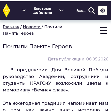
Перейти
к
Быстрые
Вход
основному
действия
содержанию
Главная
/
Новости
/
Почтили
Память Героев
Почтили Память Героев
Дата публикации: 08.05.2026
В преддверии Дня Великой Победы
руководство Академии, сотрудники и
студенты КРАГСиУ возложили цветы к
мемориалу «Вечная слава».
Эта ежегодная традиция напоминает нам
о том, как важно знать историю и