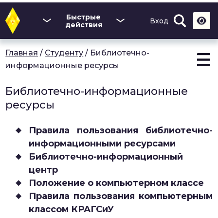
Перейти
к
Быстрые
Вход
основному
действия
содержанию
Главная
/
Студенту
/
Библиотечно-
информационные ресурсы
Библиотечно-информационные
ресурсы
Правила пользования библиотечно-
информационными ресурсами
Библиотечно-информационный
центр
Положение о компьютерном классе
Правила пользования компьютерным
классом КРАГСиУ