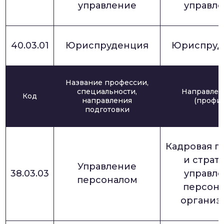
управление
управл
40.03.01
Юриспруденция
Юриспруд
Название профессии,
специальности,
Направлен
Код
направления
(профил
подготовки
Кадровая п
и страт
Управление
38.03.03
управл
персоналом
персон
организ