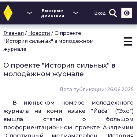
Перейти
к
Быстрые
Вход
основному
действия
содержанию
Главная
/
Новости
/
О проекте
"История сильных" в молодёжном
журнале
О проекте "История сильных" в
молодёжном журнале
Дата публикации: 26.06.2025
В июньском номере молодёжного
журнала на коми языке "Йӧлӧга" ("Эхо")
вышла статья о большом
профориентационном проекте Академии
"Спортивный медиамарафон "История