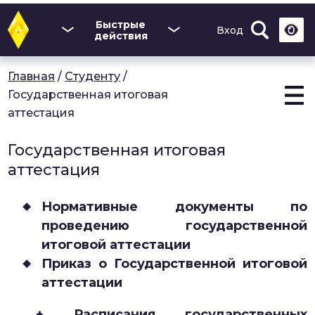
Перейти
к
Быстрые
Вход
основному
действия
содержанию
Главная
/
Студенту
/
Государственная итоговая
аттестация
Государственная итоговая
аттестация
Нормативные документы по
проведению государственной
итоговой аттестации
Приказ о Государственной итоговой
аттестации
+ Расписания государственных