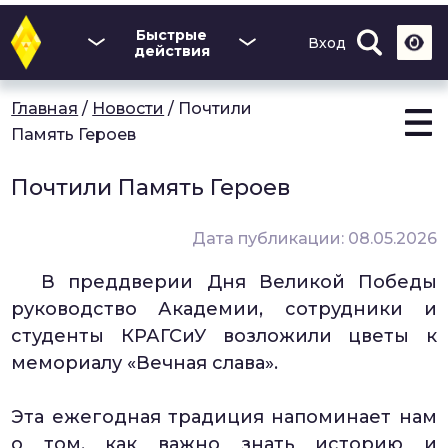
Перейти
к
Быстрые
Вход
основному
действия
содержанию
Главная
/
Новости
/
Почтили
Память Героев
Почтили Память Героев
Дата публикации: 08.05.2026
В преддверии Дня Великой Победы
руководство Академии, сотрудники и
студенты КРАГСиУ возложили цветы к
мемориалу «Вечная слава».
Эта ежегодная традиция напоминает нам
о том, как важно знать историю и