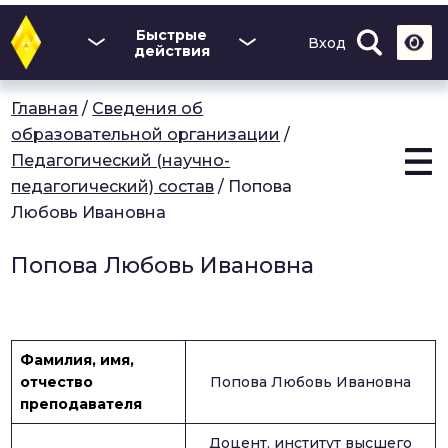
Перейти
к
Быстрые
Вход
основному
действия
содержанию
Главная
/
Сведения об
образовательной организации
/
Педагогический (научно-
педагогический) состав
/
Попова
Любовь Ивановна
Попова Любовь Ивановна
Фамилия, имя,
отчество
Попова Любовь Ивановна
преподавателя
Доцент, институт высшего