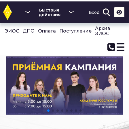
Перейти
к
Быстрые
Вход
основному
действия
содержанию
Архив
ЭИОС
ДПО
Оплата
Поступление
ЭИОС