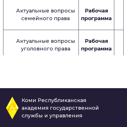
Актуальные вопросы
Рабочая
семейного права
программа
Актуальные вопросы
Рабочая
уголовного права
программа
Актуальные вопросы
Рабочая
уголовного процесса
программа
Коми Республиканская
Актуальные вопросы
Рабочая
академия государственной
юридической
программа
службы и управления
психологии