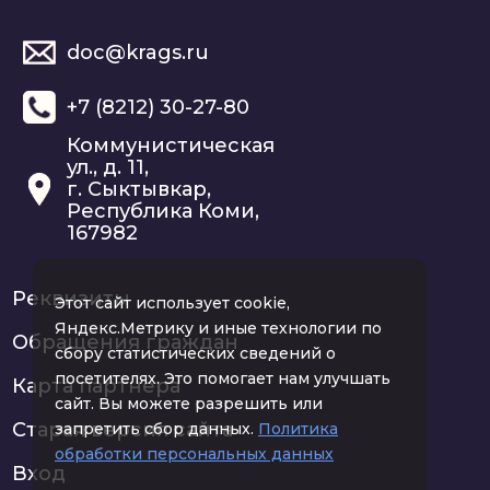
Актуальные
doc@krags.ru
проблемы
Рабочая
+7 (8212) 30-27-80
административного
программа
права
Коммунистическая
ул., д. 11,
г. Сыктывкар,
Республика Коми,
Актуальные
167982
Рабочая
проблемы теории
программа
государства и права
Реквизиты
Этот сайт использует cookie,
Яндекс.Метрику и иные технологии по
Обращения граждан
сбору статистических сведений о
Иностранный язык
посетителях. Это помогает нам улучшать
Карта партнера
как средство
Рабочая
сайт. Вы можете разрешить или
Старая версия сайта
запретить сбор данных.
профессионального
Политика
программа
обработки персональных данных
общения
Вход