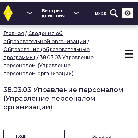
Перейти
к
Быстрые
Вход
основному
действия
содержанию
Главная
/
Сведения об
образовательной организации
/
Образование (образовательные
программы)
/
38.03.03 Управление
персоналом (Управление
персоналом организации)
38.03.03 Управление персоналом
(Управление персоналом
организации)
Код
38.03.03