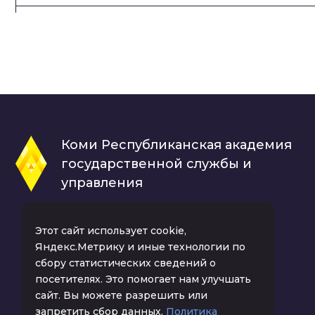
Разработка управленческого решения
Составление документов посредством компьютер
Социология
Статистика
Теория менеджмента
Коми Республиканская академия
государственной службы и
Теория организации
управления
Технико-экономическое обоснование проектов
Технологии приёма на работу
Этот сайт использует cookie,
Яндекс.Метрику и иные технологии по
Трудовое право
сбору статистических сведений о
посетителях. Это помогает нам улучшать
Управление адаптацией персонала
сайт. Вы можете разрешить или
Управление изменениями в организации
запретить сбор данных.
Политика